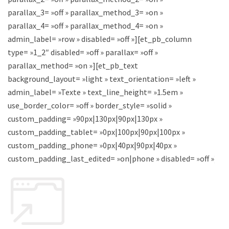
parallax_3= »off » parallax_method_3= »on »
parallax_4= »off » parallax_method_4= »on »
admin_label= »row » disabled= »off »][et_pb_column
type= »1_2″ disabled= »off » parallax= »off »
parallax_method= »on »][et_pb_text
background_layout= »light » text_orientation= »left »
admin_label= »Texte » text_line_height= »1.5em »
use_border_color= »off » border_style= »solid »
custom_padding= »90px|130px|90px|130px »
custom_padding_tablet= »0px|100px|90px|100px »
custom_padding_phone= »0px|40px|90px|40px »
custom_padding_last_edited= »on|phone » disabled= »off »]