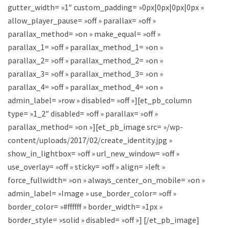
gutter_width= »1″ custom_padding= »0px|0px|0px|0px »
allow_player_pause= »off » parallax= »off »
parallax_method= »on » make_equal= »off »
parallax_1= »off » parallax_method_1= »on »
parallax_2= »off » parallax_method_2= »on »
parallax_3= »off » parallax_method_3= »on »
parallax_4= »off » parallax_method_4= »on »
admin_label= »row » disabled= »off »][et_pb_column
type= »1_2″ disabled= »off » parallax= »off »
parallax_method= »on »][et_pb_image src= »/wp-
content/uploads/2017/02/create_identity.jpg »
show_in_lightbox= »off » url_new_window= »off »
use_overlay= »off » sticky= »off » align= »left »
force_fullwidth= »on » always_center_on_mobile= »on »
admin_label= »Image » use_border_color= »off »
border_color= »#ffffff » border_width= »1px »
border_style= »solid » disabled= »off »] [/et_pb_image]