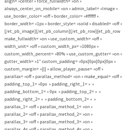
align= »center » force_fullwidth= »on »
always_center_on_mobile= »on » admin_label= »Image »
use_border_color= »off » border_color= »#ffffff »
border_width= »1px » border_style= »solid » disabled= »off »]
[/et_pb_image][/et_pb_column][/et_pb_row][et_pb_row
make_fullwidth= »on » use_custom_width= »off »
width_unit= »off » custom_width_px= »1080px »
custom_width_percent= »80% » use_custom_gutter= »on »
gutter_width= »1″ custom_padding= »0px|0px|0px|0px »
custom_margin= »||| » allow_player_pause= »off »
parallax= »off » parallax_method= »on » make_equal= »off »
padding_top_1= »0px » padding_right_1= » »
padding_bottom_1= » 0px » padding_top_2= » »
padding_right_2= » » padding_bottom_2= » »
parallax_1= »off » parallax_method_1= »on »
parallax_2= »off » parallax_method_2= »on »
parallax_3= »off » parallax_method_3= »on »
parallax_4= »off » parallax_method_4= »on »