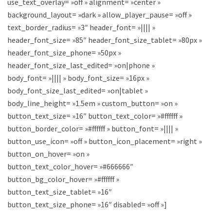
use_text_overlay= »off » alignment= »center »
background_layout= »dark » allow_player_pause= »off »
text_border_radius= »3″ header_font= »|||| »
header_font_size= »85″ header_font_size_tablet= »80px »
header_font_size_phone= »50px »
header_font_size_last_edited= »on|phone »
body_font= »|||| » body_font_size= »16px »
body_font_size_last_edited= »on|tablet »
body_line_height= »1.5em » custom_button= »on »
button_text_size= »16″ button_text_color= »#ffffff »
button_border_color= »#ffffff » button_font= »|||| »
button_use_icon= »off » button_icon_placement= »right »
button_on_hover= »on »
button_text_color_hover= »#666666″
button_bg_color_hover= »#ffffff »
button_text_size_tablet= »16″
button_text_size_phone= »16″ disabled= »off »]