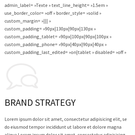
admin_label= »Texte » text_line_height= »1.5em »
use_border_color= »off » border_style= »solid »
custom_margin= »||| »
custom_padding= »90px|130px|90px|130px »
custom_padding_tablet= »90px|100px|90px|100px »
custom_padding_phone= »90px|40px|90px|40px »
custom_padding_last_edited= »on|tablet » disabled= »off »]
BRAND STRATEGY
Lorem ipsum dolor sit amet, consectetur adipisicing elit, sed
do eiusmod tempor incididunt ut labore et dolore magna
aliqua Lorem ipsum dolor sit amet, consectetur adipisicing