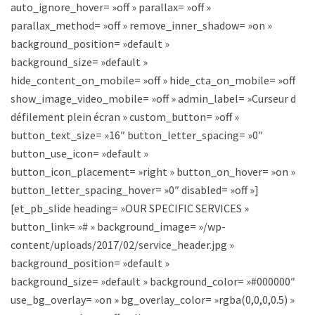
auto_ignore_hover= »off » parallax= »off »
parallax_method= »off » remove_inner_shadow= »on »
background_position= »default »
background_size= »default »
hide_content_on_mobile= »off » hide_cta_on_mobile= »off »
show_image_video_mobile= »off » admin_label= »Curseur de
défilement plein écran » custom_button= »off »
button_text_size= »16″ button_letter_spacing= »0″
button_use_icon= »default »
button_icon_placement= »right » button_on_hover= »on »
button_letter_spacing_hover= »0″ disabled= »off »]
[et_pb_slide heading= »OUR SPECIFIC SERVICES »
button_link= »# » background_image= »/wp-
content/uploads/2017/02/service_header.jpg »
background_position= »default »
background_size= »default » background_color= »#000000″
use_bg_overlay= »on » bg_overlay_color= »rgba(0,0,0,0.5) »