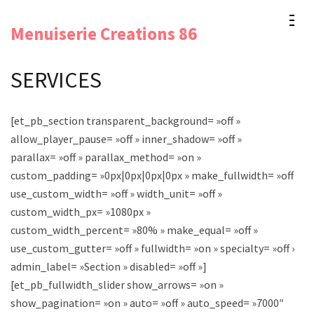
Aller
Menuiserie Creations 86
au
contenu
SERVICES
(Pressez
Entrée)
[et_pb_section transparent_background= »off »
allow_player_pause= »off » inner_shadow= »off »
parallax= »off » parallax_method= »on »
custom_padding= »0px|0px|0px|0px » make_fullwidth= »off »
use_custom_width= »off » width_unit= »off »
custom_width_px= »1080px »
custom_width_percent= »80% » make_equal= »off »
use_custom_gutter= »off » fullwidth= »on » specialty= »off »
admin_label= »Section » disabled= »off »]
[et_pb_fullwidth_slider show_arrows= »on »
show_pagination= »on » auto= »off » auto_speed= »7000″