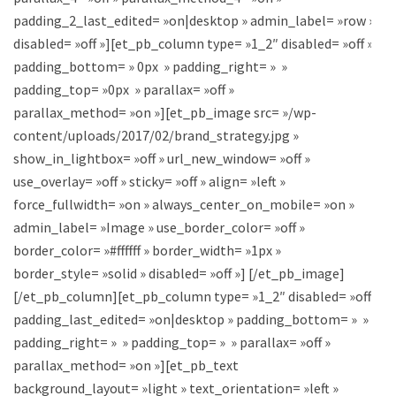
padding_2_last_edited= »on|desktop » admin_label= »row »
disabled= »off »][et_pb_column type= »1_2″ disabled= »off »
padding_bottom= » 0px » padding_right= » »
padding_top= »0px » parallax= »off »
parallax_method= »on »][et_pb_image src= »/wp-
content/uploads/2017/02/brand_strategy.jpg »
show_in_lightbox= »off » url_new_window= »off »
use_overlay= »off » sticky= »off » align= »left »
force_fullwidth= »on » always_center_on_mobile= »on »
admin_label= »Image » use_border_color= »off »
border_color= »#ffffff » border_width= »1px »
border_style= »solid » disabled= »off »] [/et_pb_image]
[/et_pb_column][et_pb_column type= »1_2″ disabled= »off »
padding_last_edited= »on|desktop » padding_bottom= » »
padding_right= » » padding_top= » » parallax= »off »
parallax_method= »on »][et_pb_text
background_layout= »light » text_orientation= »left »