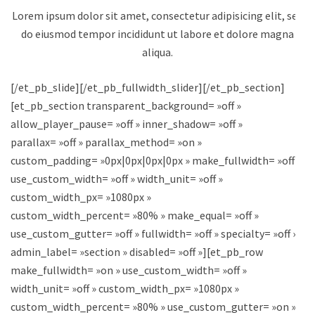
Lorem ipsum dolor sit amet, consectetur adipisicing elit, sed
do eiusmod tempor incididunt ut labore et dolore magna
aliqua.
[/et_pb_slide][/et_pb_fullwidth_slider][/et_pb_section]
[et_pb_section transparent_background= »off »
allow_player_pause= »off » inner_shadow= »off »
parallax= »off » parallax_method= »on »
custom_padding= »0px|0px|0px|0px » make_fullwidth= »off »
use_custom_width= »off » width_unit= »off »
custom_width_px= »1080px »
custom_width_percent= »80% » make_equal= »off »
use_custom_gutter= »off » fullwidth= »off » specialty= »off »
admin_label= »section » disabled= »off »][et_pb_row
make_fullwidth= »on » use_custom_width= »off »
width_unit= »off » custom_width_px= »1080px »
custom_width_percent= »80% » use_custom_gutter= »on »