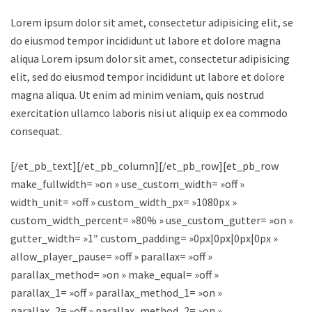
Lorem ipsum dolor sit amet, consectetur adipisicing elit, sed
do eiusmod tempor incididunt ut labore et dolore magna
aliqua Lorem ipsum dolor sit amet, consectetur adipisicing
elit, sed do eiusmod tempor incididunt ut labore et dolore
magna aliqua. Ut enim ad minim veniam, quis nostrud
exercitation ullamco laboris nisi ut aliquip ex ea commodo
consequat.
[/et_pb_text][/et_pb_column][/et_pb_row][et_pb_row
make_fullwidth= »on » use_custom_width= »off »
width_unit= »off » custom_width_px= »1080px »
custom_width_percent= »80% » use_custom_gutter= »on »
gutter_width= »1″ custom_padding= »0px|0px|0px|0px »
allow_player_pause= »off » parallax= »off »
parallax_method= »on » make_equal= »off »
parallax_1= »off » parallax_method_1= »on »
parallax_2= »off » parallax_method_2= »on »