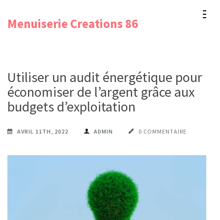
Aller
Menuiserie Creations 86
au
contenu
(Pressez
Entrée)
Utiliser un audit énergétique pour
économiser de l’argent grâce aux
budgets d’exploitation
AVRIL 11TH, 2022
ADMIN
0 COMMENTAIRE