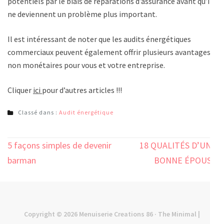
potentiels par le biais de réparations d’assurance avant qu’ils
ne deviennent un problème plus important.
Il est intéressant de noter que les audits énergétiques
commerciaux peuvent également offrir plusieurs avantages
non monétaires pour vous et votre entreprise.
Cliquer
ici
pour d’autres articles !!!
Classé dans :
Audit énergétique
Navigation
5 façons simples de devenir
18 QUALITÉS D’UNE
de
barman
BONNE ÉPOUSE
l’article
Copyright © 2026
Menuiserie Creations 86
· The Minimal |