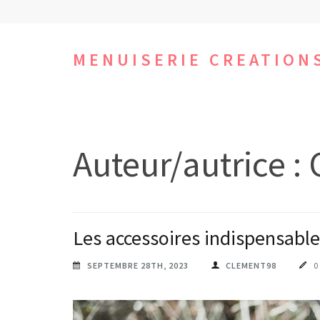
Aller
au
contenu
MENUISERIE CREATION
(Pressez
Entrée)
Auteur/autrice :
Les accessoires indispensables
SEPTEMBRE 28TH, 2023
CLEMENT98
0