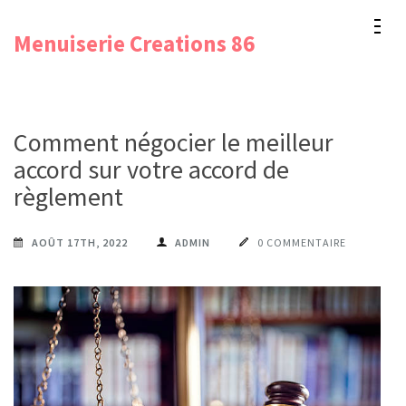
Aller
Menuiserie Creations 86
au
contenu
(Pressez
Entrée)
Comment négocier le meilleur
accord sur votre accord de
règlement
AOÛT 17TH, 2022
ADMIN
0 COMMENTAIRE