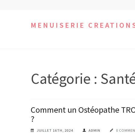
Aller
au
contenu
MENUISERIE CREATION
(Pressez
Entrée)
Catégorie :
Sant
Comment un Ostéopathe TROU
?
JUILLET 16TH, 2024
ADMIN
0 COMMEN