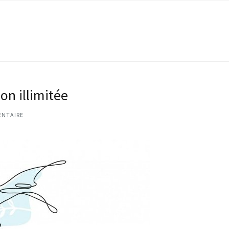
ion illimitée
ENTAIRE