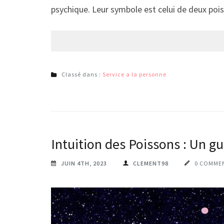
psychique. Leur symbole est celui de deux po
Classé dans :
Service a la personne
Intuition des Poissons : Un g
JUIN 4TH, 2023
CLEMENT98
0 COMME